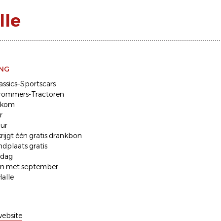
lle
ING
assics–Sportscars
rommers-Tractoren
lkom
r
uur
rijgt één gratis drankbon
ndplaats gratis
ndag
 en met september
alle
ebsite