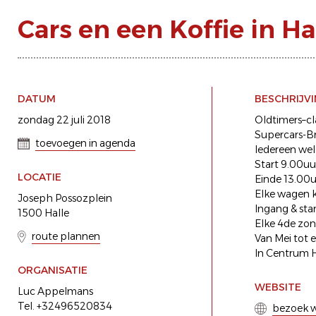
Cars en een Koffie in Ha
DATUM
BESCHRIJV
zondag 22 juli 2018
Oldtimers–cl
Supercars-B
toevoegen in agenda
Iedereen we
Start 9.00uu
LOCATIE
Einde 13.00
Elke wagen k
Joseph Possozplein
Ingang & sta
1500 Halle
Elke 4de zo
route plannen
Van Mei tot
In Centrum H
ORGANISATIE
WEBSITE
Luc Appelmans
Tel. +32496520834
bezoek w