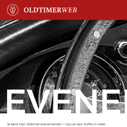
EVENE
Je bent hier:
Oldtimer evenementen
>
Cars en een Koffie in Halle