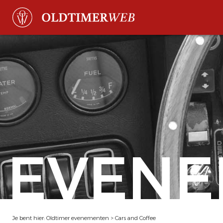
EVENE
Je bent hier:
Oldtimer evenementen
>
Cars and Coffee