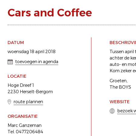
Cars and Coffee
DATUM
BESCHRIJV
woensdag 18 april 2018
Tussen apri
achter de ker
toevoegen in agenda
auto- en mot
Kom zeker ee
LOCATIE
Groeten,
Hoge Dreef 1
The BOYS
2230 Herselt-Bergom
route plannen
WEBSITE
bezoek w
ORGANISATIE
Marc Ganzeman
Tel. 0477206484