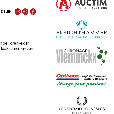
DELEN
n de Torenkelder
n leuk samenzijn van
.