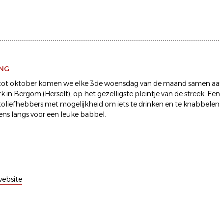
ING
l tot oktober komen we elke 3de woensdag van de maand samen aa
k in Bergom (Herselt), op het gezelligste pleintje van de streek. Ee
oliefhebbers met mogelijkheid om iets te drinken en te knabbelen
ns langs voor een leuke babbel.
ebsite