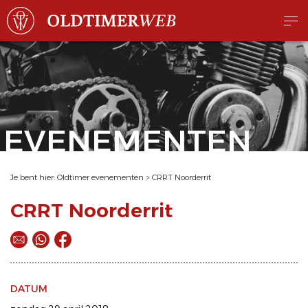
EVENEMENTEN
Je bent hier:
Oldtimer evenementen
>
CRRT Noorderrit
CRRT Noorderrit
DATUM