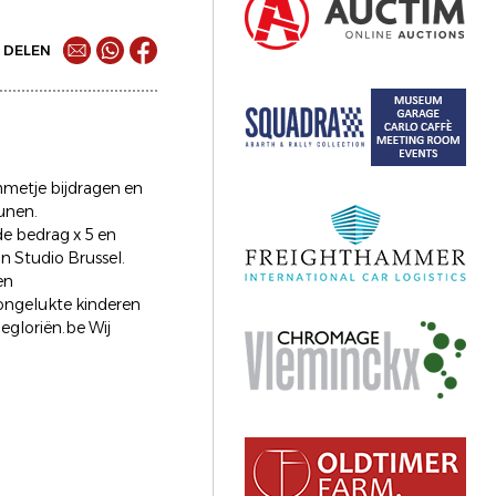
DELEN
mmetje bijdragen en
eunen.
e bedrag x 5 en
n Studio Brussel.
en
rongelukte kinderen
egloriën.be Wij