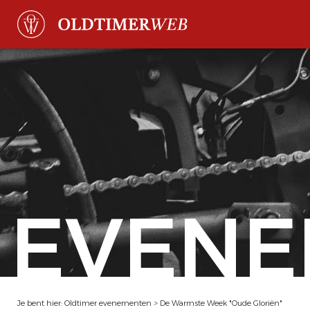
EVENE
Je bent hier:
Oldtimer evenementen
>
De Warmste Week "Oude Gloriën"