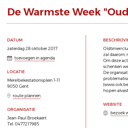
De Warmste Week "Oude
DATUM
BESCHRIJV
zaterdag 28 oktober 2017
Oldtimerrclu
zal daarom, 
toevoegen in agenda
Om deze acti
schenken we 
LOCATIE
De organisati
problematisc
Merelbekestationsplein 1-11
(www.ovk.be)
9050 Gent
hopen alvast
route plannen
WEBSITE
ORGANISATIE
bezoek w
Jean-Paul Broekaert
Tel. 0477217985