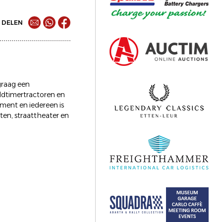
DELEN
graag een
oldtimertractoren en
ment en iedereen is
en, straattheater en