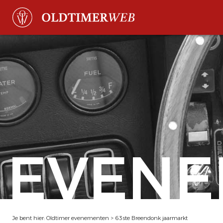
EVENE
Je bent hier:
Oldtimer evenementen
>
63ste Breendonk jaarmarkt