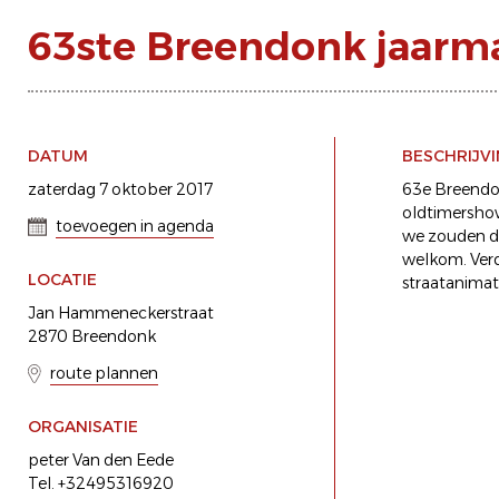
63ste Breendonk jaarm
DATUM
BESCHRIJV
zaterdag 7 oktober 2017
63e Breendon
oldtimershow
toevoegen in agenda
we zouden di
welkom. Verd
LOCATIE
straatanimat
Jan Hammeneckerstraat
2870 Breendonk
route plannen
ORGANISATIE
peter Van den Eede
Tel. +32495316920