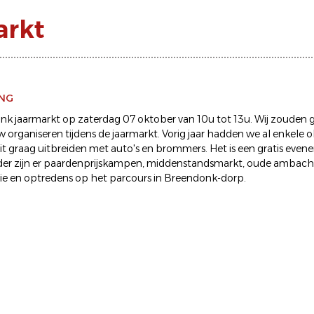
arkt
ING
k jaarmarkt op zaterdag 07 oktober van 10u tot 13u. Wij zouden 
 organiseren tijdens de jaarmarkt. Vorig jaar hadden we al enkele 
t graag uitbreiden met auto's en brommers. Het is een gratis evene
er zijn er paardenprijskampen, middenstandsmarkt, oude ambacht
ie en optredens op het parcours in Breendonk-dorp.