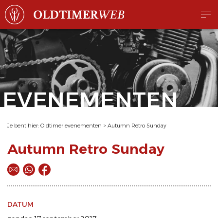
EVENEMENTEN
Je bent hier:
Oldtimer evenementen
>
Autumn Retro Sunday
Autumn Retro Sunday
DATUM