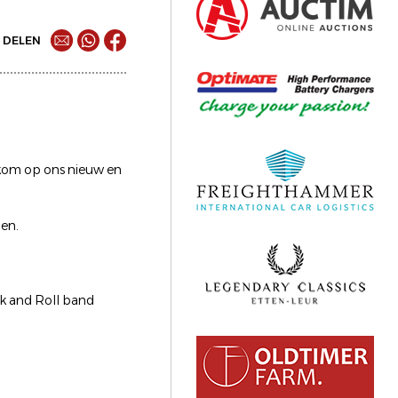
DELEN
elkom op ons nieuw en
den.
k and Roll band