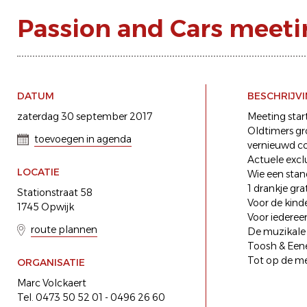
Passion and Cars meeti
DATUM
BESCHRIJV
zaterdag 30 september 2017
Meeting star
Oldtimers gro
toevoegen in agenda
vernieuwd c
Actuele excl
LOCATIE
Wie een stand
1 drankje gra
Stationstraat 58
Voor de kinde
1745 Opwijk
Voor iedere
route plannen
De muzikale
Toosh & Een
Tot op de m
ORGANISATIE
Marc Volckaert
Tel. 0473 50 52 01 - 0496 26 60