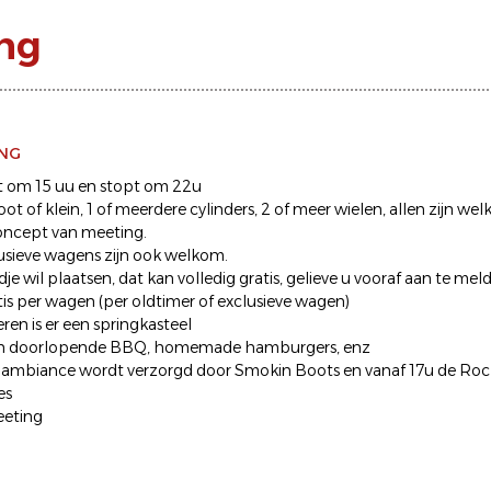
ng
ING
t om 15 uu en stopt om 22u
ot of klein, 1 of meerdere cylinders, 2 of meer wielen, allen zijn w
oncept van meeting.
usieve wagens zijn ook welkom.
je wil plaatsen, dat kan volledig gratis, gelieve u vooraf aan te mel
tis per wagen (per oldtimer of exclusieve wagen)
ren is er een springkasteel
en doorlopende BBQ, homemade hamburgers, enz
 ambiance wordt verzorgd door Smokin Boots en vanaf 17u de Roc
es
eeting