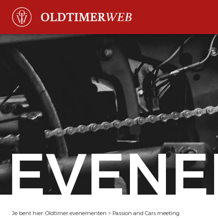
EVENE
Je bent hier:
Oldtimer evenementen
>
Passion and Cars meeting