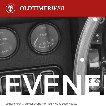
EVENE
Je bent hier:
Oldtimer evenementen
>
Make Love Not War