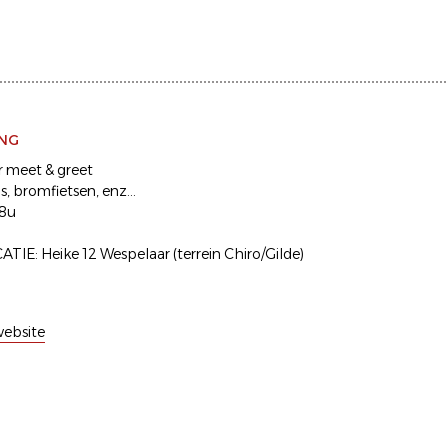
ING
 meet & greet
s, bromfietsen, enz...
18u
IE: Heike 12 Wespelaar (terrein Chiro/Gilde)
ebsite