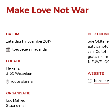
Make Love Not War
DATUM
BESCHRIJV
zaterdag 11 november 2017
3de Oldtimer
auto's, moto'
toevoegen in agenda
van 10u tot 
gratis inkom
LOCATIE
NIEUWE LOCAT
Heike 12
3150 Wespelaar
WEBSITE
bezoek w
route plannen
ORGANISATIE
Luc Mahieu
Stuur e-mail