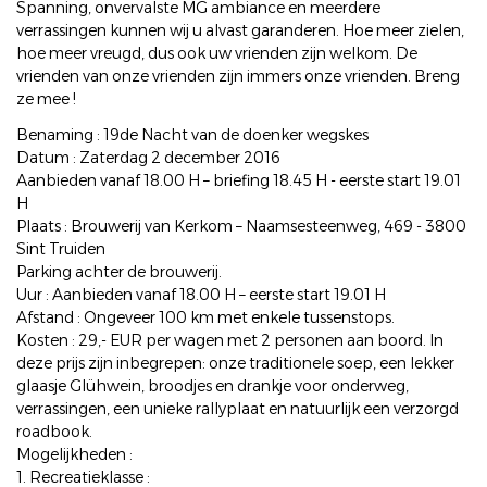
Spanning, onvervalste MG ambiance en meerdere
verrassingen kunnen wij u alvast garanderen. Hoe meer zielen,
hoe meer vreugd, dus ook uw vrienden zijn welkom. De
vrienden van onze vrienden zijn immers onze vrienden. Breng
ze mee !
Benaming : 19de Nacht van de doenker wegskes
Datum : Zaterdag 2 december 2016
Aanbieden vanaf 18.00 H – briefing 18.45 H - eerste start 19.01
H
Plaats : Brouwerij van Kerkom – Naamsesteenweg, 469 - 3800
Sint Truiden
Parking achter de brouwerij.
Uur : Aanbieden vanaf 18.00 H – eerste start 19.01 H
Afstand : Ongeveer 100 km met enkele tussenstops.
Kosten : 29,- EUR per wagen met 2 personen aan boord. In
deze prijs zijn inbegrepen: onze traditionele soep, een lekker
glaasje Glühwein, broodjes en drankje voor onderweg,
verrassingen, een unieke rallyplaat en natuurlijk een verzorgd
roadbook.
Mogelijkheden :
1. Recreatieklasse :