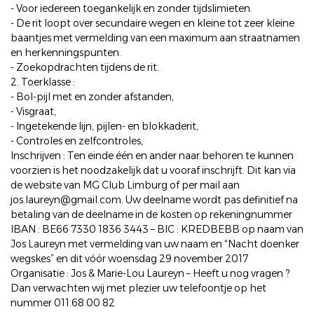
- Voor iedereen toegankelijk en zonder tijdslimieten.
- De rit loopt over secundaire wegen en kleine tot zeer kleine
baantjes met vermelding van een maximum aan straatnamen
en herkenningspunten.
- Zoekopdrachten tijdens de rit.
2. Toerklasse :
- Bol-pijl met en zonder afstanden,
- Visgraat,
- Ingetekende lijn, pijlen- en blokkaderit,
- Controles en zelfcontroles,
Inschrijven : Ten einde één en ander naar behoren te kunnen
voorzien is het noodzakelijk dat u vooraf inschrijft. Dit kan via
de website van MG Club Limburg of per mail aan
jos.laureyn@gmail.com. Uw deelname wordt pas definitief na
betaling van de deelname in de kosten op rekeningnummer
IBAN : BE66 7330 1836 3443 – BIC : KREDBEBB op naam van
Jos Laureyn met vermelding van uw naam en “Nacht doenker
wegskes” en dit vóór woensdag 29 november 2017
Organisatie : Jos & Marie-Lou Laureyn – Heeft u nog vragen ?
Dan verwachten wij met plezier uw telefoontje op het
nummer 011.68 00 82