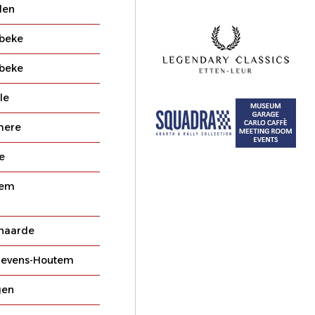
den
beke
beke
le
mere
e
gem
naarde
Lievens-Houtem
gen