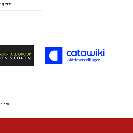
egem
 info.