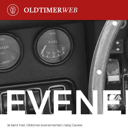
EVENE
Je bent hier:
Oldtimer evenementen nabij Gavere