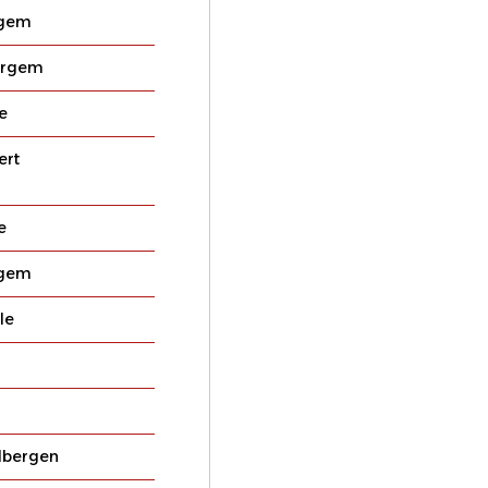
gem
ergem
e
ert
e
gem
le
lbergen