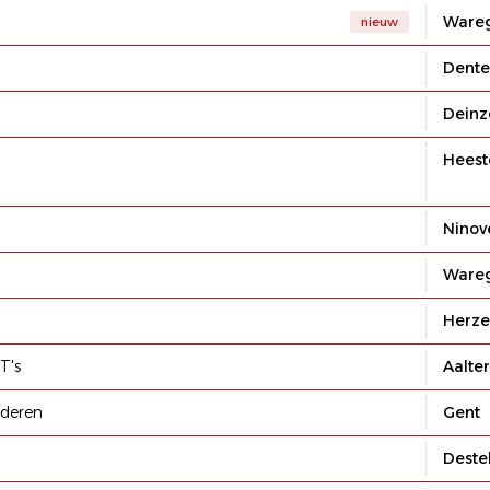
Ware
nieuw
Dent
Deinz
Heest
Ninov
Ware
Herze
T's
Aalter
nderen
Gent
Deste