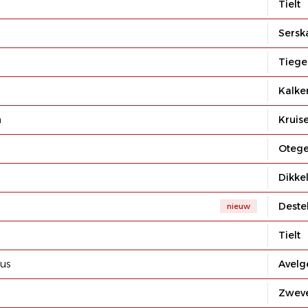
Tielt
Sers
Tieg
Kalke
m
Kruis
Oteg
Dikke
Deste
nieuw
Tielt
ius
Avel
Zwev