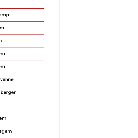
kamp
em
n
em
em
lvenne
lbergen
gem
egem