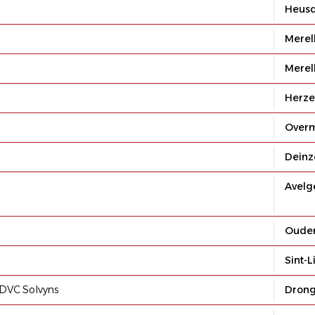
Heus
Merel
Merel
Herze
Over
Deinz
Avel
Oude
Sint-
 DVC Solvyns
Dron