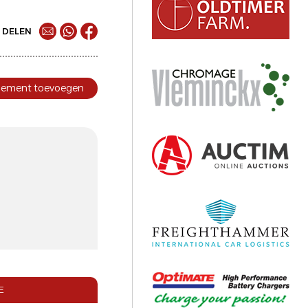
DELEN
nement toevoegen
E