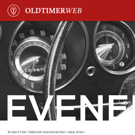
EVENE
Je bent hier:
Oldtimer evenementen nabij Arlon