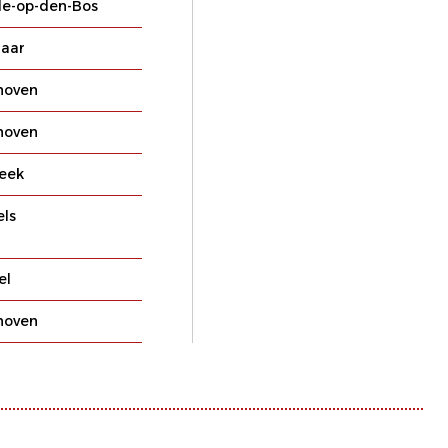
le-op-den-Bos
laar
hoven
hoven
eek
els
el
hoven