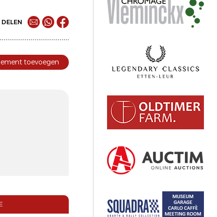
DELEN
nement toevoegen
E