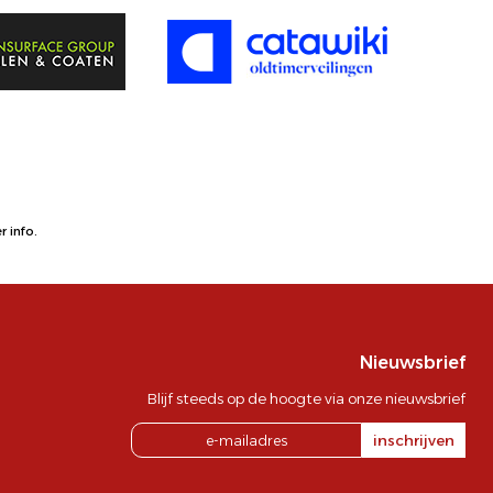
 info.
Nieuwsbrief
Blijf steeds op de hoogte via onze nieuwsbrief
inschrijven