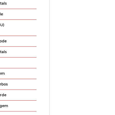
tals
le
LU)
rode
tals
em
rbos
orde
egem