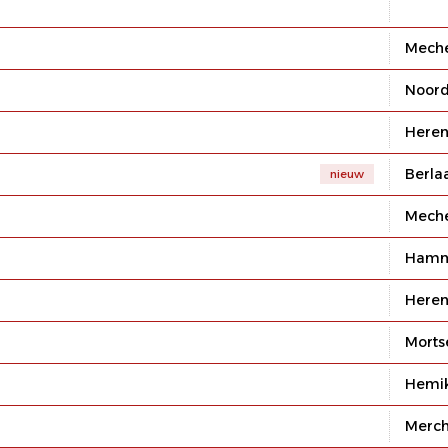
Mech
Noord
Heren
Berla
nieuw
Mech
Ham
Heren
Morts
Hemi
Merc