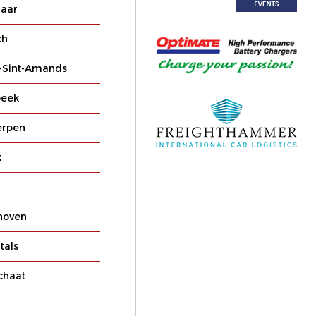
laar
ch
-Sint-Amands
eek
erpen
k
hoven
tals
chaat