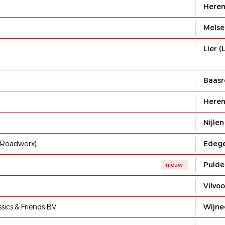
Heren
Melse
Lier (
Baas
Heren
Nijlen
. Roadworx)
Edeg
Pulde
nieuw
Vilvo
sics & Friends BV
Wijn