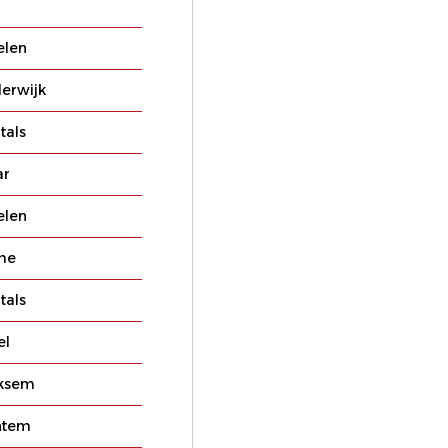
elen
erwijk
tals
ar
elen
me
tals
el
ksem
htem