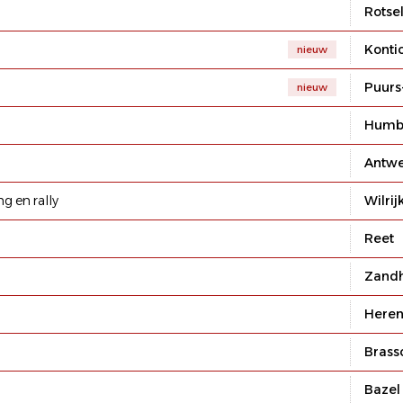
Rotse
Konti
nieuw
Puurs
nieuw
Humb
Antw
g en rally
Wilrij
Reet
Zand
Heren
Brass
Bazel