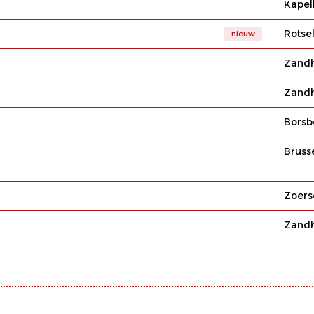
Kapel
Rotse
nieuw
Zand
Zand
Borsb
Bruss
Zoers
Zand