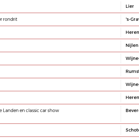
Lier
r rondrit
's-Gr
Heren
Nijlen
Wijn
Rums
Wijn
Heren
ge Landen en classic car show
Bever
Schot