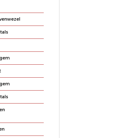
avenwezel
tals
egem
t
egem
tals
en
en