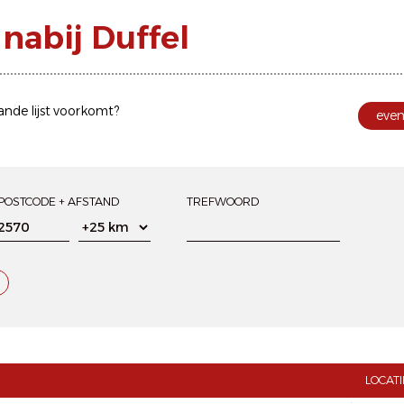
abij Duffel
ande lijst voorkomt?
eve
POSTCODE + AFSTAND
TREFWOORD
LOCATI