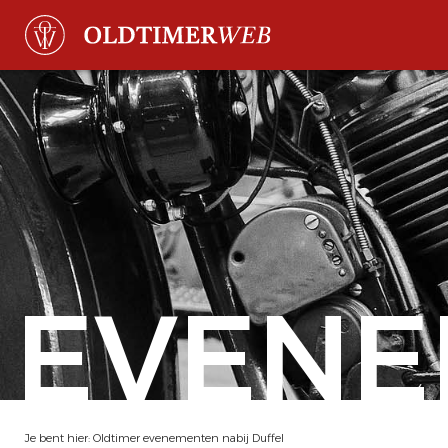
EVENE
Je bent hier:
Oldtimer evenementen nabij Duffel