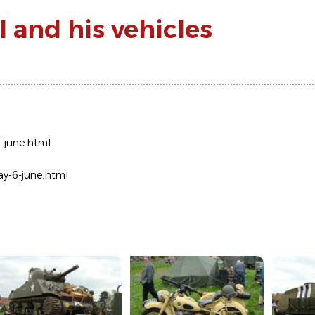
and his vehicles
-june.html
y-6-june.html