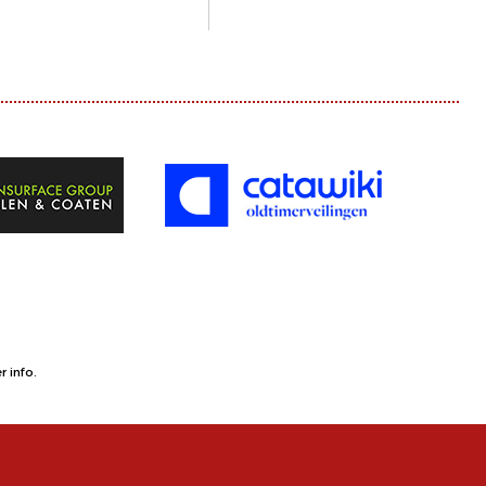
 info.