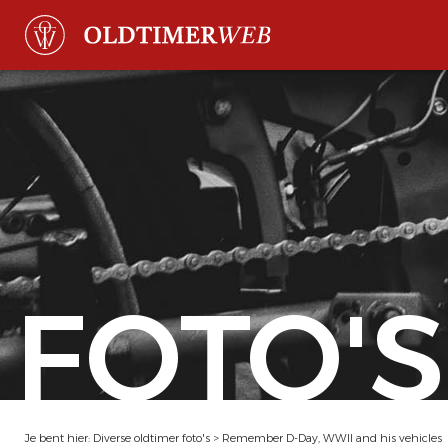
FOTO'S
Je bent hier:
Diverse oldtimer foto's
>
Remember D-Day, WWII and his vehicles