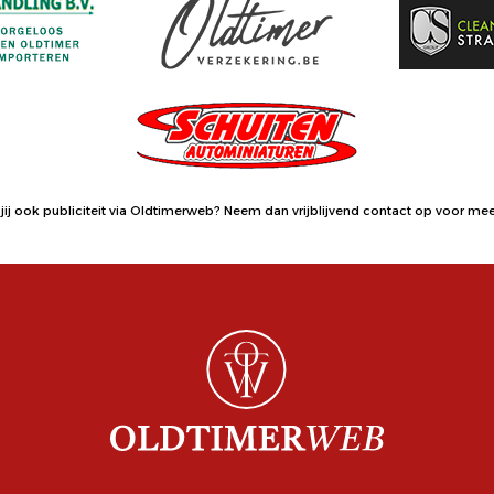
jij ook publiciteit via Oldtimerweb?
Neem dan vrijblijvend contact op
voor meer