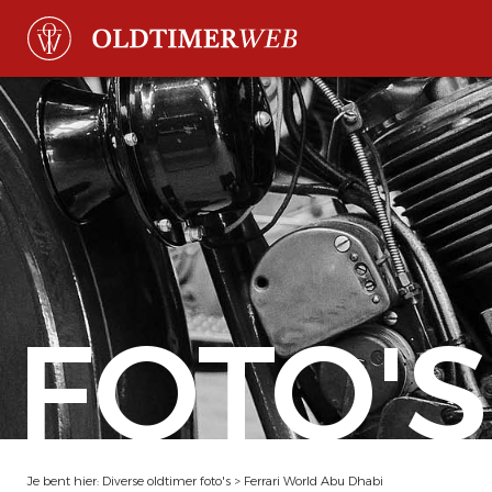
FOTO'S
Je bent hier:
Diverse oldtimer foto's
>
Ferrari World Abu Dhabi