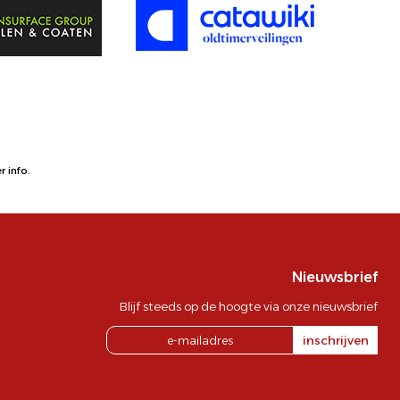
 info.
Nieuwsbrief
Blijf steeds op de hoogte via onze nieuwsbrief
inschrijven