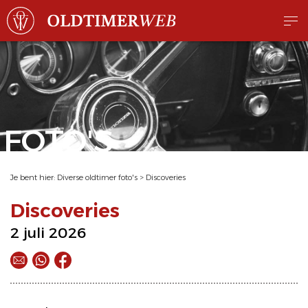
FOTO'S
Je bent hier:
Diverse oldtimer foto's
>
Discoveries
Discoveries
2 juli 2026