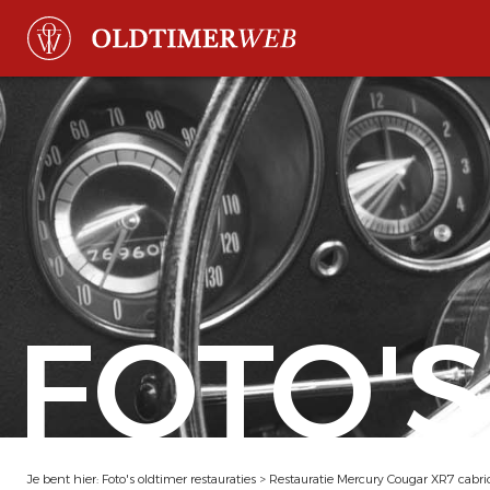
FOTO'S
Je bent hier:
Foto's oldtimer restauraties
>
Restauratie Mercury Cougar XR7 cabri