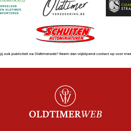
jij ook publiciteit via Oldtimerweb?
Neem dan vrijblijvend contact op
voor meer