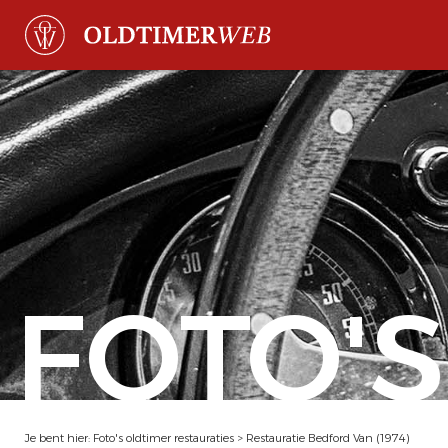
FOTO'S
Je bent hier:
Foto's oldtimer restauraties
>
Restauratie Bedford Van (1974)