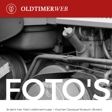
FOTO'S
Je bent hier:
Foto's oldtimermusea
>
Visscher Classique Museum (Buren)