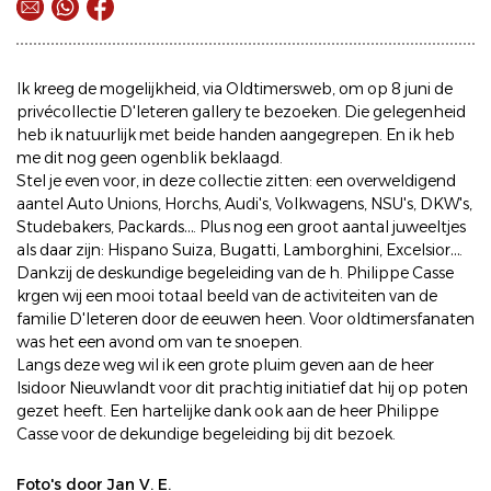
Ik kreeg de mogelijkheid, via Oldtimersweb, om op 8 juni de
privécollectie D'Ieteren gallery te bezoeken. Die gelegenheid
heb ik natuurlijk met beide handen aangegrepen. En ik heb
me dit nog geen ogenblik beklaagd.
Stel je even voor, in deze collectie zitten: een overweldigend
aantel Auto Unions, Horchs, Audi's, Volkwagens, NSU's, DKW's,
Studebakers, Packards…. Plus nog een groot aantal juweeltjes
als daar zijn: Hispano Suiza, Bugatti, Lamborghini, Excelsior….
Dankzij de deskundige begeleiding van de h. Philippe Casse
krgen wij een mooi totaal beeld van de activiteiten van de
familie D'Ieteren door de eeuwen heen. Voor oldtimersfanaten
was het een avond om van te snoepen.
Langs deze weg wil ik een grote pluim geven aan de heer
Isidoor Nieuwlandt voor dit prachtig initiatief dat hij op poten
gezet heeft. Een hartelijke dank ook aan de heer Philippe
Casse voor de dekundige begeleiding bij dit bezoek.
Foto's door Jan V. E.