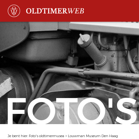
FOTO'S
Je bent hier:
Foto's oldtimermusea
>
Louwman Museum Den Haag