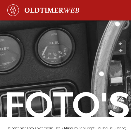
FOTO'S
Je bent hier:
Foto's oldtimermusea
>
Museum Schlumpf - Mulhouse (France)