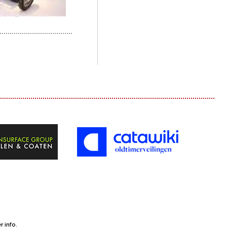
 info.