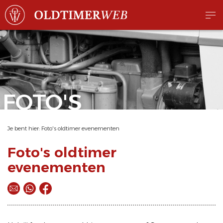
FOTO'S
Je bent hier:
Foto's oldtimer evenementen
Foto's oldtimer
evenementen