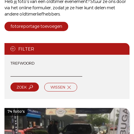
Heb jij foto's van een oldtimer evenement? Stuur ze ons door
via het
online formulier
, zodat je ze hier kunt delen met
andere oldtimerliefhebbers.
fotoreportage toevoegen
FILTER
TREFWOORD
ZOEK
WISSEN
74 foto's