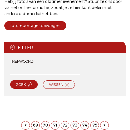
Heb jij foto's van een oldtimer evenement? Stuur ze ons door
via het
online formulier
, zodat je ze hier kunt delen met
andere oldtimerliefhebbers.
fotoreportage toevoegen
FILTER
TREFWOORD
ZOEK
WISSEN
<
69
70
71
72
73
74
75
>