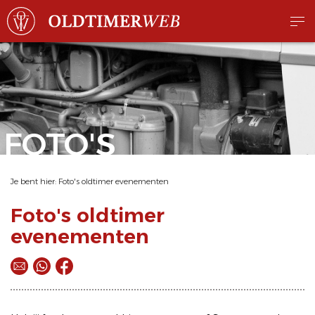
FOTO'S
Je bent hier:
Foto's oldtimer evenementen
Foto's oldtimer
evenementen