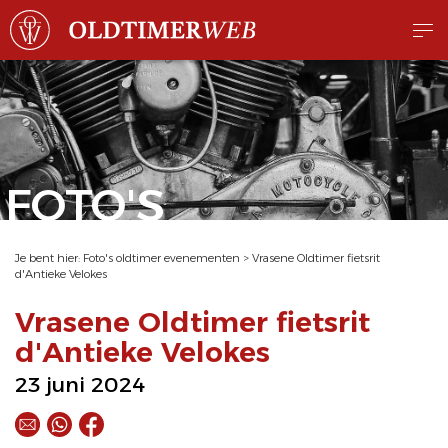
FOTO'S
Je bent hier:
Foto's oldtimer evenementen
>
Vrasene Oldtimer fietsrit
d'Antieke Velokes
Vrasene Oldtimer fietsrit
d'Antieke Velokes
23 juni 2024