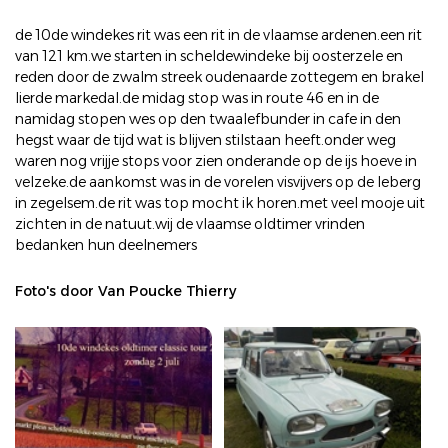
de 10de windekes rit was een rit in de vlaamse ardenen.een rit
van 121 km.we starten in scheldewindeke bij oosterzele en
reden door de zwalm streek oudenaarde zottegem en brakel
lierde markedal.de midag stop was in route 46 en in de
namidag stopen wes op den twaalefbunder in cafe in den
hegst waar de tijd wat is blijven stilstaan heeft.onder weg
waren nog vrijje stops voor zien onderande op de ijs hoeve in
velzeke.de aankomst was in de vorelen visvijvers op de leberg
in zegelsem.de rit was top mocht ik horen.met veel mooje uit
zichten in de natuut.wij de vlaamse oldtimer vrinden
bedanken hun deelnemers
Foto's door Van Poucke Thierry