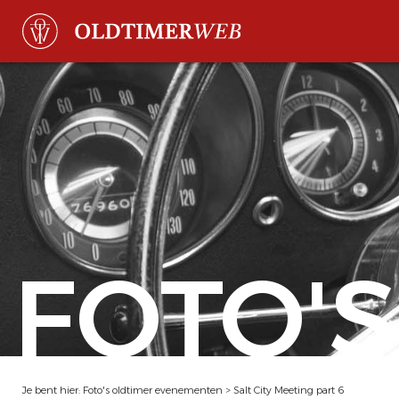
FOTO'S
Je bent hier:
Foto's oldtimer evenementen
>
Salt City Meeting part 6