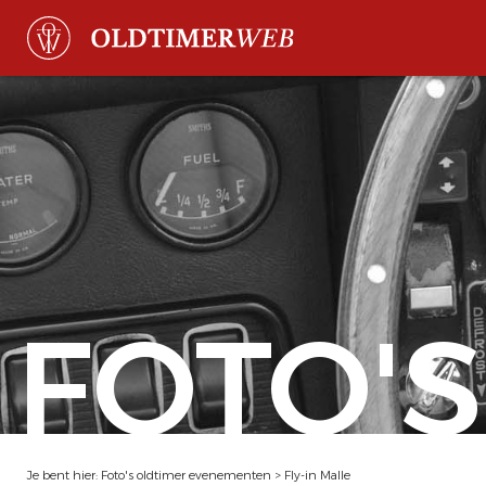
FOTO'S
Je bent hier:
Foto's oldtimer evenementen
>
Fly-in Malle