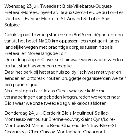
Woensdag 23 juli. Tweede rit Blois-Villebarou-Ouques-
Frèteval-Morée-Cloyes-La ville aux Clercs-Le Gué du Loir-Les
Roches-L’Evèque-Montoire-St. Amand-St.Lubin-Saint
Sulpice…
Gelukkig niet te vroeg starten : om 8u45 een départ chrono
vanuit het hotel. Na 20 km oppassen, een rustige rit langs
landelijke wegen met prachtige dorpjes tussenin zoals
Freteval en Moree langs de Loir.
De middagstop in Cloyes sur Loir waar we verwacht werden
op het stadhuis voor een receptie.
Daar het park bij het stadhuis zo idyllisch was met vijver en
eenden en pittoresk houten bruggetje organiseerden we zelf
een pique-nique.
Na een stop in La ville aux Clercs waar we koffie met
versnaperingen aangeboden kregen, reden we verder naar
Blois waar we onze tweede dag vlekkeloos afsloten.
Donderdag 24 juli : Derde rit Blois-Moulineuf-Seillac-
Monteaux-Vernou sur Brenne-Vouvray-Saint Cyr s/Loire-
Montlouis-St.Martin le Beau-Chateau de Nitray-Bléré-St
Georges sur Cher-Chissay-Montrichard-Chaumont…