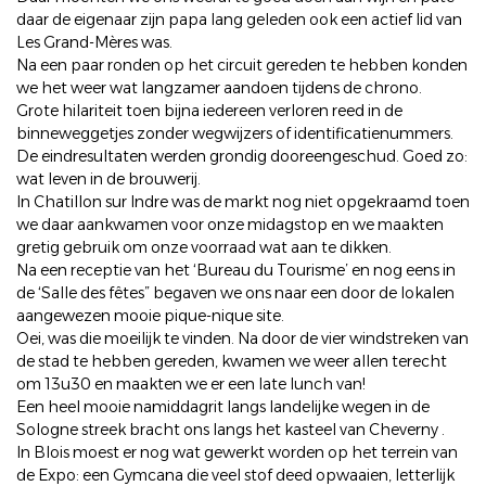
daar de eigenaar zijn papa lang geleden ook een actief lid van
Les Grand-Mères was.
Na een paar ronden op het circuit gereden te hebben konden
we het weer wat langzamer aandoen tijdens de chrono.
Grote hilariteit toen bijna iedereen verloren reed in de
binneweggetjes zonder wegwijzers of identificatienummers.
De eindresultaten werden grondig dooreengeschud. Goed zo:
wat leven in de brouwerij.
In Chatillon sur Indre was de markt nog niet opgekraamd toen
we daar aankwamen voor onze midagstop en we maakten
gretig gebruik om onze voorraad wat aan te dikken.
Na een receptie van het ‘Bureau du Tourisme’ en nog eens in
de ‘Salle des fêtes” begaven we ons naar een door de lokalen
aangewezen mooie pique-nique site.
Oei, was die moeilijk te vinden. Na door de vier windstreken van
de stad te hebben gereden, kwamen we weer allen terecht
om 13u30 en maakten we er een late lunch van!
Een heel mooie namiddagrit langs landelijke wegen in de
Sologne streek bracht ons langs het kasteel van Cheverny .
In Blois moest er nog wat gewerkt worden op het terrein van
de Expo: een Gymcana die veel stof deed opwaaien, letterlijk