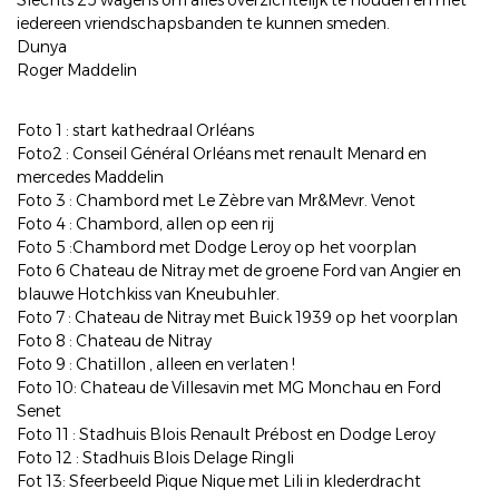
Slechts 25 wagens om alles overzichtelijk te houden en met
iedereen vriendschapsbanden te kunnen smeden.
Dunya
Roger Maddelin
Foto 1 : start kathedraal Orléans
Foto2 : Conseil Général Orléans met renault Menard en
mercedes Maddelin
Foto 3 : Chambord met Le Zèbre van Mr&Mevr. Venot
Foto 4 : Chambord, allen op een rij
Foto 5 :Chambord met Dodge Leroy op het voorplan
Foto 6 Chateau de Nitray met de groene Ford van Angier en
blauwe Hotchkiss van Kneubuhler.
Foto 7 : Chateau de Nitray met Buick 1939 op het voorplan
Foto 8 : Chateau de Nitray
Foto 9 : Chatillon , alleen en verlaten !
Foto 10: Chateau de Villesavin met MG Monchau en Ford
Senet
Foto 11 : Stadhuis Blois Renault Prébost en Dodge Leroy
Foto 12 : Stadhuis Blois Delage Ringli
Fot 13: Sfeerbeeld Pique Nique met Lili in klederdracht