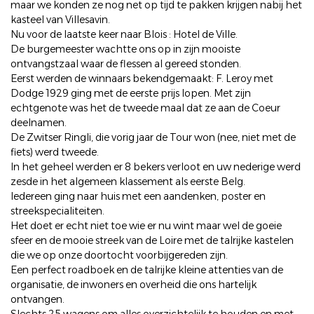
maar we konden ze nog net op tijd te pakken krijgen nabij het
kasteel van Villesavin.
Nu voor de laatste keer naar Blois : Hotel de Ville.
De burgemeester wachtte ons op in zijn mooiste
ontvangstzaal waar de flessen al gereed stonden.
Eerst werden de winnaars bekendgemaakt: F. Leroy met
Dodge 1929 ging met de eerste prijs lopen. Met zijn
echtgenote was het de tweede maal dat ze aan de Coeur
deelnamen.
De Zwitser Ringli, die vorig jaar de Tour won (nee, niet met de
fiets) werd tweede.
In het geheel werden er 8 bekers verloot en uw nederige werd
zesde in het algemeen klassement als eerste Belg.
Iedereen ging naar huis met een aandenken, poster en
streekspecialiteiten.
Het doet er echt niet toe wie er nu wint maar wel de goeie
sfeer en de mooie streek van de Loire met de talrijke kastelen
die we op onze doortocht voorbijgereden zijn.
Een perfect roadboek en de talrijke kleine attenties van de
organisatie, de inwoners en overheid die ons hartelijk
ontvangen.