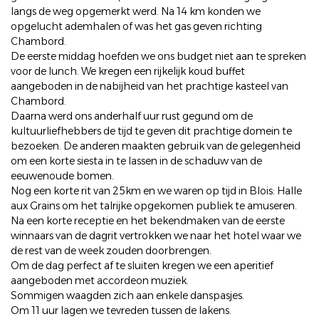
langs de weg opgemerkt werd. Na 14 km konden we
opgelucht ademhalen of was het gas geven richting
Chambord.
De eerste middag hoefden we ons budget niet aan te spreken
voor de lunch. We kregen een rijkelijk koud buffet
aangeboden in de nabijheid van het prachtige kasteel van
Chambord.
Daarna werd ons anderhalf uur rust gegund om de
kultuurliefhebbers de tijd te geven dit prachtige domein te
bezoeken. De anderen maakten gebruik van de gelegenheid
om een korte siesta in te lassen in de schaduw van de
eeuwenoude bomen.
Nog een korte rit van 25km en we waren op tijd in Blois: Halle
aux Grains om het talrijke opgekomen publiek te amuseren.
Na een korte receptie en het bekendmaken van de eerste
winnaars van de dagrit vertrokken we naar het hotel waar we
de rest van de week zouden doorbrengen.
Om de dag perfect af te sluiten kregen we een aperitief
aangeboden met accordeon muziek.
Sommigen waagden zich aan enkele danspasjes.
Om 11 uur lagen we tevreden tussen de lakens.