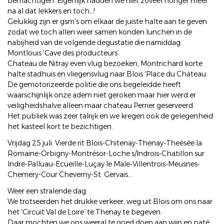
bemachtigen. Eigenlijk hadden we niet zoveel honger meer
na al dat lekkers en toch…!
Gelukkig zijn er gsm’s om elkaar de juiste halte aan te geven
zodat we toch allen weer samen konden lunchen in de
nabijheid van de volgende degustatie die namiddag:
Montlouis ‘Cave des producteurs’.
Chateau de Nitray even vlug bezoeken, Montrichard korte
halte stadhuis en vliegensvlug naar Blois ‘Place du Chäteau.
De gemotorizeerde politie die ons begeleidde heeft
waarschijnlijk onze adem niet geroken maar hier werd er
veiligheidshalve alleen maar chateau Perrier geserveerd.
Het publiek was zeer talrijk en we kregen ook de gelegenheid
het kasteel kort te bezichtigen.
Vrijdag 25 juli: Vierde rit Blois-Chitenay-Thenay-Theésée la
Romaine-Orbigny-Montrésor-Loche s/Indrois-Chatillon sur
Indre-Palluau-Ecueille-Luçay le Male-Villentrois-Meusnes-
Chemery-Cour Cheverny-St. Gervais...
Weer een stralende dag.
We trotseerden het drukke verkeer, weg uit Blois om ons naar
het ‘Circuit Val de Loire’ te Thenay te begeven.
Daar mochten we ons weeral te goed doen aan wijn en paté