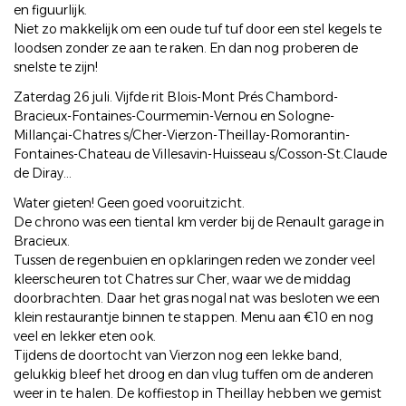
en figuurlijk.
Niet zo makkelijk om een oude tuf tuf door een stel kegels te
loodsen zonder ze aan te raken. En dan nog proberen de
snelste te zijn!
Zaterdag 26 juli. Vijfde rit Blois-Mont Prés Chambord-
Bracieux-Fontaines-Courmemin-Vernou en Sologne-
Millançai-Chatres s/Cher-Vierzon-Theillay-Romorantin-
Fontaines-Chateau de Villesavin-Huisseau s/Cosson-St.Claude
de Diray...
Water gieten! Geen goed vooruitzicht.
De chrono was een tiental km verder bij de Renault garage in
Bracieux.
Tussen de regenbuien en opklaringen reden we zonder veel
kleerscheuren tot Chatres sur Cher, waar we de middag
doorbrachten. Daar het gras nogal nat was besloten we een
klein restaurantje binnen te stappen. Menu aan €10 en nog
veel en lekker eten ook.
Tijdens de doortocht van Vierzon nog een lekke band,
gelukkig bleef het droog en dan vlug tuffen om de anderen
weer in te halen. De koffiestop in Theillay hebben we gemist