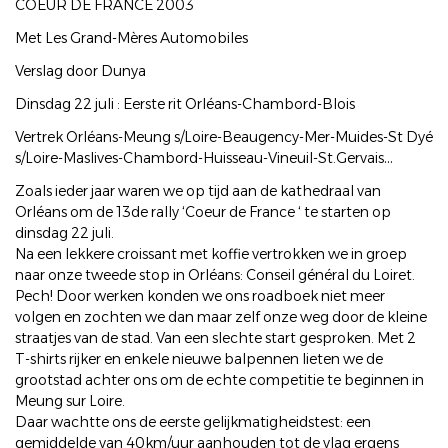
COEUR DE FRANCE 2003
Met Les Grand-Mères Automobiles
Verslag door Dunya
Dinsdag 22 juli : Eerste rit Orléans-Chambord-Blois
Vertrek Orléans-Meung s/Loire-Beaugency-Mer-Muides-St Dyé
s/Loire-Maslives-Chambord-Huisseau-Vineuil-St.Gervais…
Zoals ieder jaar waren we op tijd aan de kathedraal van
Orléans om de 13de rally ‘Coeur de France ‘ te starten op
dinsdag 22 juli.
Na een lekkere croissant met koffie vertrokken we in groep
naar onze tweede stop in Orléans: Conseil général du Loiret.
Pech! Door werken konden we ons roadboek niet meer
volgen en zochten we dan maar zelf onze weg door de kleine
straatjes van de stad. Van een slechte start gesproken. Met 2
T-shirts rijker en enkele nieuwe balpennen lieten we de
grootstad achter ons om de echte competitie te beginnen in
Meung sur Loire.
Daar wachtte ons de eerste gelijkmatigheidstest: een
gemiddelde van 40km/uur aanhouden tot de vlag ergens