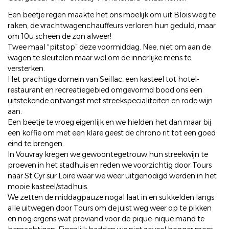
Een beetje regen maakte het ons moelijk om uit Blois weg te
raken, de vrachtwagenchauffeurs verloren hun geduld, maar
om 10u scheen de zon alweer!
Twee maal “pitstop” deze voormiddag. Nee, niet om aan de
wagen te sleutelen maar wel om de innerlijke mens te
versterken.
Het prachtige domein van Seillac, een kasteel tot hotel-
restaurant en recreatiegebied omgevormd bood ons een
uitstekende ontvangst met streekspecialiteiten en rode wijn
aan.
Een beetje te vroeg eigenlijk en we hielden het dan maar bij
een koffie om met een klare geest de chrono rit tot een goed
eind te brengen.
In Vouvray kregen we gewoontegetrouw hun streekwijn te
proeven in het stadhuis en reden we voorzichtig door Tours
naar St.Cyr sur Loire waar we weer uitgenodigd werden in het
mooie kasteel/stadhuis.
We zetten de middagpauze nogal laat in en sukkelden langs
alle uitwegen door Tours om de juist weg weer op te pikken
en nog ergens wat proviand voor de pique-nique mand te