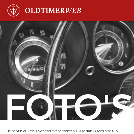
FOTO'S
Je bent hier:
Foto's oldtimer evenementen
>
VOV drinks, food and fun