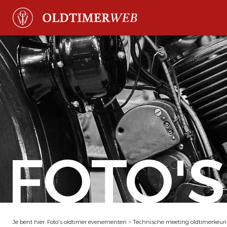
FOTO'S
Je bent hier:
Foto's oldtimer evenementen
>
Technische meeting oldtimerkeur