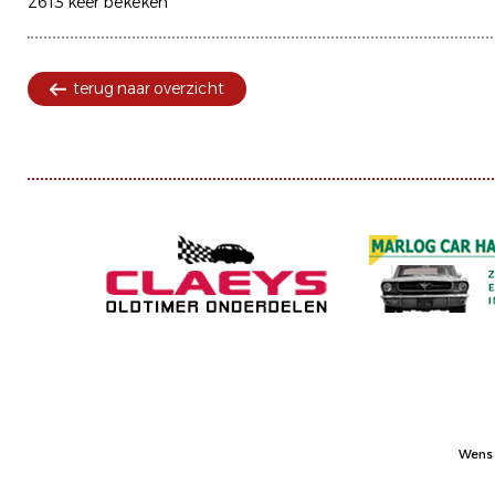
2613 keer bekeken
terug naar overzicht
Wens 