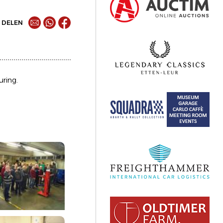
DELEN
uring.