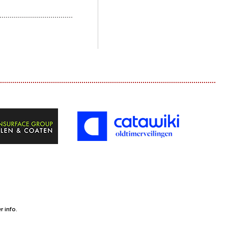
 info.