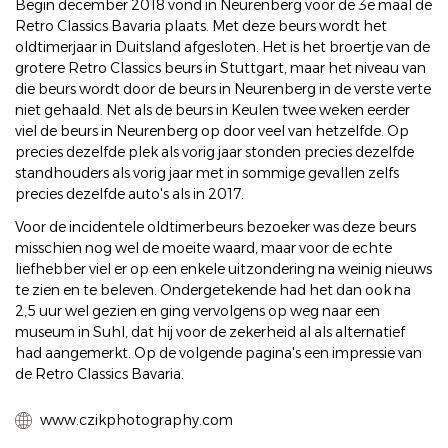
Begin december 2018 vond in Neurenberg voor de 3e maal de
Retro Classics Bavaria plaats. Met deze beurs wordt het
oldtimerjaar in Duitsland afgesloten. Het is het broertje van de
grotere Retro Classics beurs in Stuttgart, maar het niveau van
die beurs wordt door de beurs in Neurenberg in de verste verte
niet gehaald. Net als de beurs in Keulen twee weken eerder
viel de beurs in Neurenberg op door veel van hetzelfde. Op
precies dezelfde plek als vorig jaar stonden precies dezelfde
standhouders als vorig jaar met in sommige gevallen zelfs
precies dezelfde auto's als in 2017.
Voor de incidentele oldtimerbeurs bezoeker was deze beurs
misschien nog wel de moeite waard, maar voor de echte
liefhebber viel er op een enkele uitzondering na weinig nieuws
te zien en te beleven. Ondergetekende had het dan ook na
2,5 uur wel gezien en ging vervolgens op weg naar een
museum in Suhl, dat hij voor de zekerheid al als alternatief
had aangemerkt. Op de volgende pagina's een impressie van
de Retro Classics Bavaria.
www.czikphotography.com