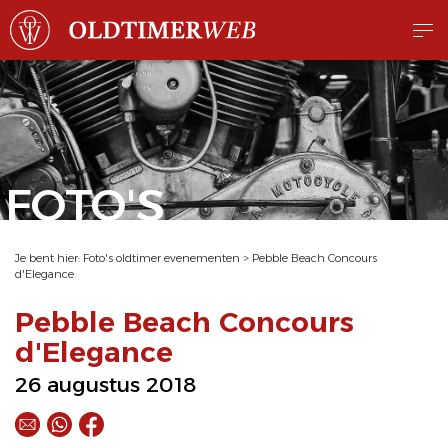
FOTO'S
Je bent hier:
Foto's oldtimer evenementen
>
Pebble Beach Concours
d'Elegance
Pebble Beach Concours
d'Elegance
26 augustus 2018