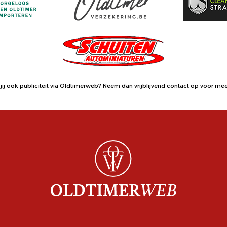
jij ook publiciteit via Oldtimerweb?
Neem dan vrijblijvend contact op
voor meer