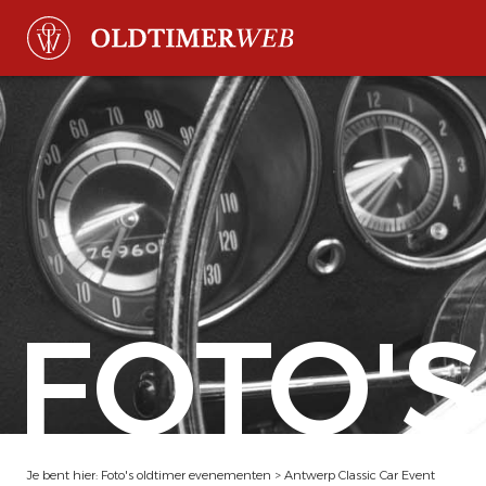
FOTO'S
Je bent hier:
Foto's oldtimer evenementen
>
Antwerp Classic Car Event