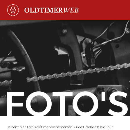
FOTO'S
Je bent hier:
Foto's oldtimer evenementen
>
6de Urselse Classic Tour