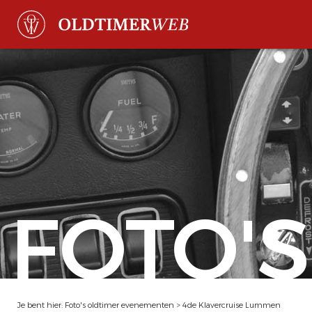
FOTO'S
Je bent hier:
Foto's oldtimer evenementen
>
4de Klavercruise Lummen