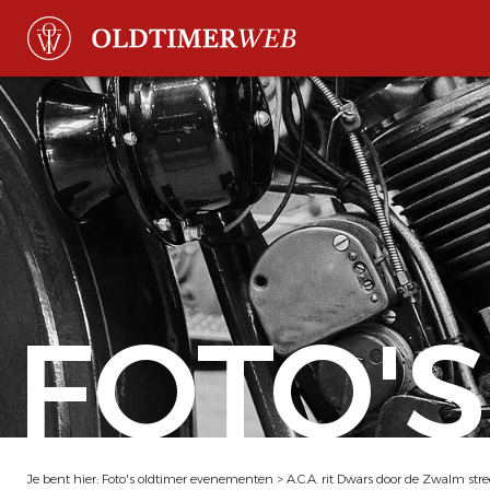
FOTO'S
Je bent hier:
Foto's oldtimer evenementen
>
A.C.A. rit Dwars door de Zwalm str