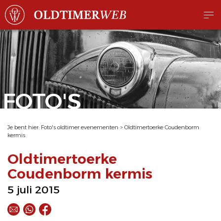
FOTO'S
Je bent hier:
Foto's oldtimer evenementen
>
Oldtimertoerke Coudenborm
kermis
Oldtimertoerke
Coudenborm kermis
5 juli 2015