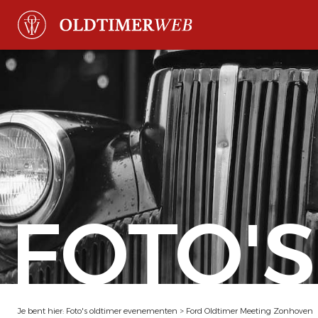
FOTO'S
Je bent hier:
Foto's oldtimer evenementen
>
Ford Oldtimer Meeting Zonhoven