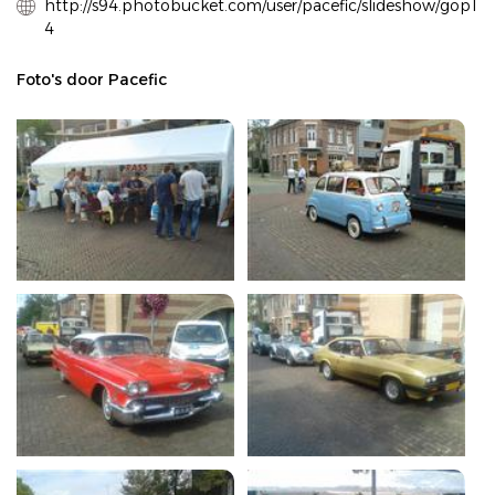
http://s94.photobucket.com/user/pacefic/slideshow/gop1
4
Foto's door Pacefic