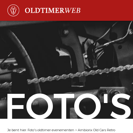
FOTO'S
Je bent hier:
Foto's oldtimer evenementen
>
Ambiorix Old Cars Retro