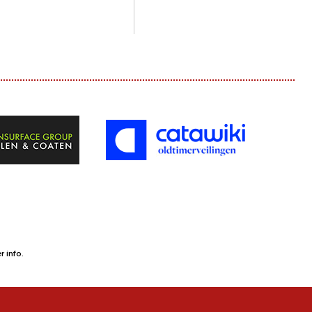
 info.