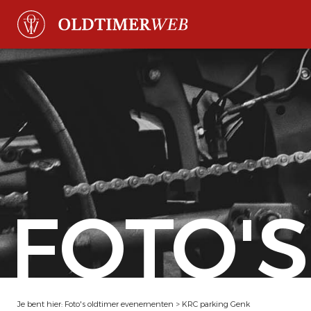
FOTO'S
Je bent hier:
Foto's oldtimer evenementen
>
KRC parking Genk