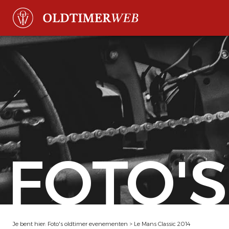
FOTO'S
Je bent hier:
Foto's oldtimer evenementen
>
Le Mans Classic 2014