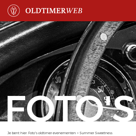
FOTO'S
Je bent hier:
Foto's oldtimer evenementen
>
Summer Sweetness