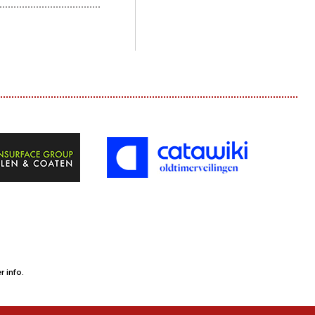
 info.