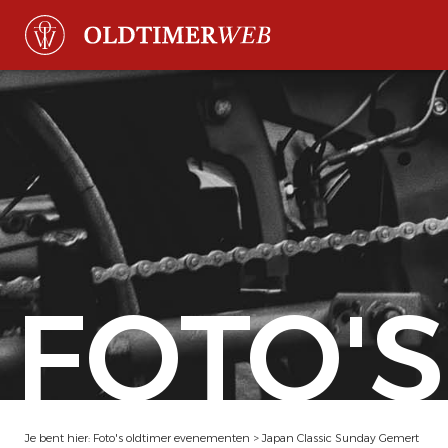
FOTO'S
Je bent hier:
Foto's oldtimer evenementen
>
Japan Classic Sunday Gemert