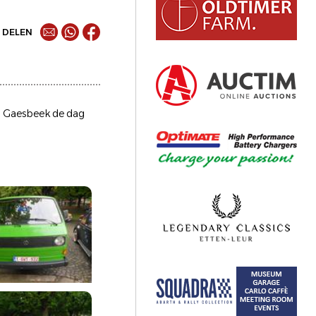
DELEN
an Gaesbeek de dag