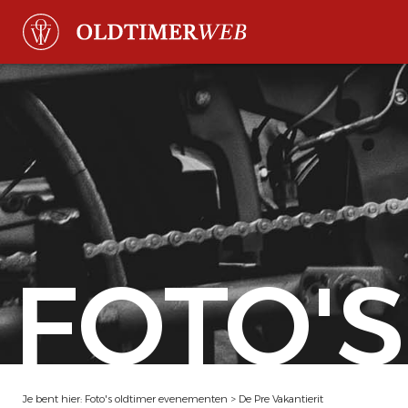
FOTO'S
Je bent hier:
Foto's oldtimer evenementen
>
De Pre Vakantierit