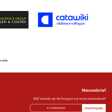
 info.
Nieuwsbrief
Blijf steeds op de hoogte via onze nieuwsbrief
inschrijven