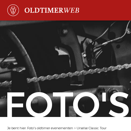
FOTO'S
Je bent hier:
Foto's oldtimer evenementen
>
Urselse Classic Tour