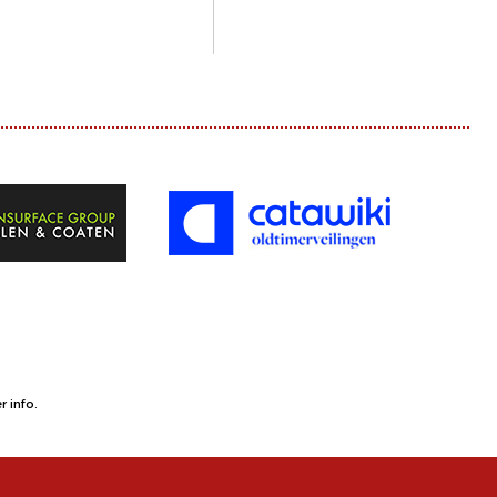
 info.