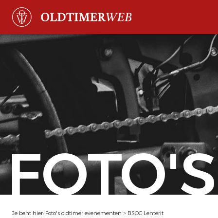
FOTO'S
Je bent hier:
Foto's oldtimer evenementen
>
BSOC Lenterit