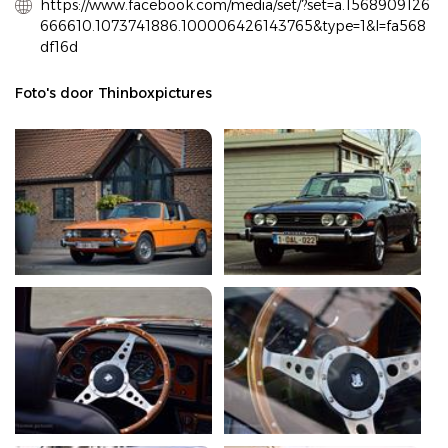
https://www.facebook.com/media/set/?set=a.1568909126
666610.1073741886.100006426143765&type=1&l=fa568
df16d
Foto's door Thinboxpictures