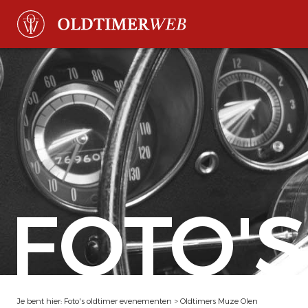
FOTO'S
Je bent hier:
Foto's oldtimer evenementen
>
Oldtimers Muze Olen