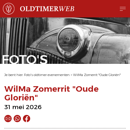
FOTO'S
Je bent hier:
Foto's oldtimer evenementen
>
WilMa Zomerrit "Oude Gloriën"
WilMa Zomerrit "Oude
Gloriën"
31 mei 2026